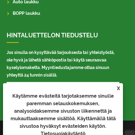
Auto laukku
BOPP laukku
HINTALUETTELON TIEDUSTELU
Jos sinulla on kysyttävää tarjouksesta tai yhteistyöstä,
ole hyvä ja lähetä sähköpostia tai käytä seuraavaa
kyselylomaketta. Myyntiedustajamme ottaa sinuun
yhteyttä 24 tunnin sisällä.
X
Käytämme evästeitä tarjotaksemme sinulle
paremman selauskokemuksen,
analysoidaksemme sivuston liikennettä ja
mukauttaaksemme sisältöä. Käyttämällä tätä
sivustoa hyväksyt evästeiden käytön.
Copyright © 2023 Kaiyu Package
Links
Sitemap
Tietosuojakäytäntö
Industry Co.,Limited - Auto Bag,