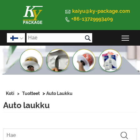

kaiyu@ky-package.com
+86-13729993409


Pää

>
Koti
>
Tuotteet
Auto Laukku
Auto laukku