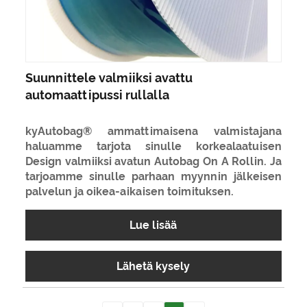
Suunnittele valmiiksi avattu
automaattipussi rullalla
kyAutobag® ammattimaisena valmistajana
haluamme tarjota sinulle korkealaatuisen
Design valmiiksi avatun Autobag On A Rollin. Ja
tarjoamme sinulle parhaan myynnin jälkeisen
palvelun ja oikea-aikaisen toimituksen.
Lue lisää
Lähetä kysely