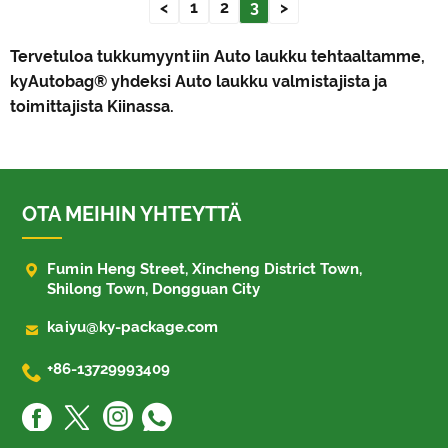
<
1
2
3
>
Tervetuloa tukkumyyntiin Auto laukku tehtaaltamme,
kyAutobag® yhdeksi Auto laukku valmistajista ja
toimittajista Kiinassa.
OTA MEIHIN YHTEYTTÄ

Fumin Heng Street, Xincheng District Town,
Shilong Town, Dongguan City

kaiyu@ky-package.com

+86-13729993409