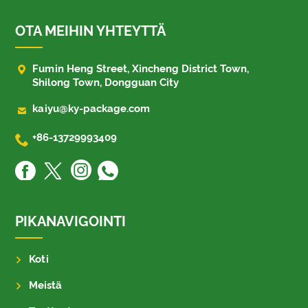
OTA MEIHIN YHTEYTTÄ

Fumin Heng Street, Xincheng District Town,
Shilong Town, Dongguan City

kaiyu@ky-package.com

+86-13729993409
PIKANAVIGOINTI
Koti
Meistä