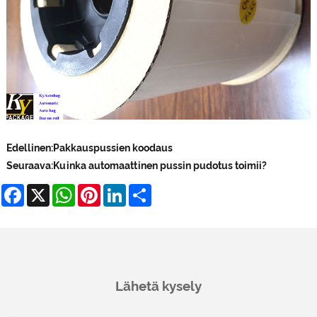
Edellinen:
Pakkauspussien koodaus
Seuraava:
Kuinka automaattinen pussin pudotus toimii?
Facebook
X
WhatsApp
Pinterest
LinkedIn
Share
Lähetä kysely