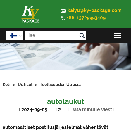

kaiyu@ky-package.com
+86-13729993409


Pää

Koti
>
Uutiset
>
Teollisuuden Uutisia
autolaukut
2024-09-05
2
Jätä minulle viesti
automaattiset postitusjärjestelmät vähentävät